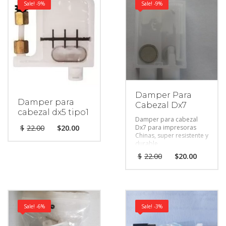
Sale! -9%
Sale! -9%
Damper Para
Damper para
Cabezal Dx7
cabezal dx5 tipo1
Damper para cabezal
Dx7 para impresoras
$
22.00
$
20.00
Chinas, super resistente y
durable.
$
22.00
$
20.00
Sale! -6%
Sale! -3%