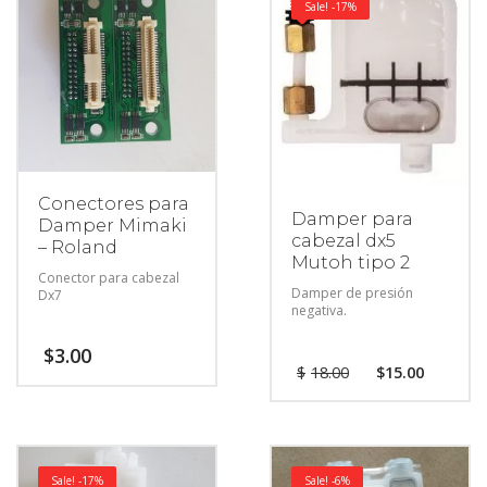
Sale! -17%
Conectores para
Damper para
Damper Mimaki
cabezal dx5
– Roland
Mutoh tipo 2
Conector para cabezal
Damper de presión
Dx7
negativa.
$
3.00
$
18.00
$
15.00
Sale! -17%
Sale! -6%