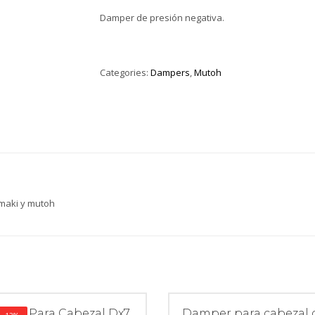
Damper de presión negativa.
Categories:
Dampers
,
Mutoh
maki y mutoh
per Para Cabezal Dx7
Damper para cabezal 