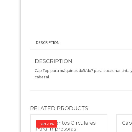
DESCRIPTION
DESCRIPTION
Cap Top para máquinas dx5/dx7 para succionar tinta y
cabezal.
RELATED PRODUCTS
Rodamientos Circulares
Cap
Sale! -11%
Para Impresoras