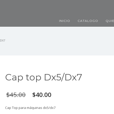
INICIO
CATALOGO
QUI
/DX7
Cap top Dx5/Dx7
$
45.00
$
40.00
Cap Top para máquinas dx5/dx7