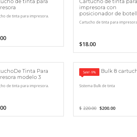
tucho de tinta para
Cartucho de tinta par
resora
impresora con
posicionador de botel
cho de tinta para impresora.
Cartucho de tinta para impresora
.00
$
18.00
tuchoDe Tinta Para
Sistema Bulk 8 cartuc
Sale! -9%
resora modelo 3
cho de tinta para impresora.
Sistema Bulk de tinta
.00
$
220.00
$
200.00