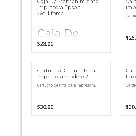
Caja De Mantenimiento
Car
Impresora Epson
imp
Workforce
Cartu
Caja De
$
25
Mantenimiento
$
28.00
Impresora
Epson
CartuchoDe Tinta Para
Car
Impresora modelo 2
Imp
Workforce
Cartucho de tinta para impresora.
Cartu
$
30.00
$
30