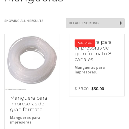
SHOWING ALL 4 RESULTS
Manguera para
Sale! -14%
impresoras de
gran formato 8
canales
Mangueras para
impresoras.
$
35.00
$
30.00
Manguera para
impresoras de
gran formato
Mangueras para
impresoras.